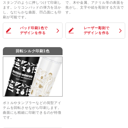
スタンプのように押しつけて印刷し
で、木や金属、アクリル等の表面を
ます。シリコンパッドの弾力を活か
焦がし、文字や絵を彫刻する方法で
し、なだらかな曲面、凹凸面にも印
す。
刷が可能です。
パッド印刷1色
で
レーザー彫刻
で
デザインを作る
デザインを作る
回転シルク印刷1色
ボトルやタンブラーなどの筒型アイ
テムを回転させながら印刷します。
曲面にも精細に印刷できるのが特徴
です。