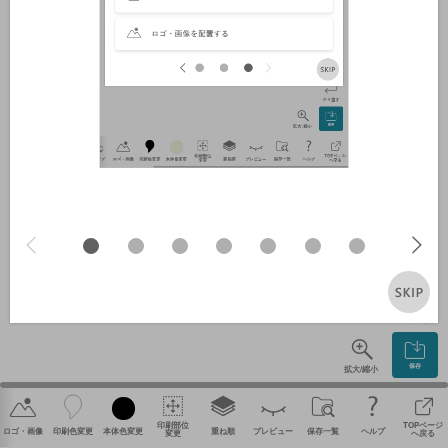
やり直す
保存
拡大/縮小
印刷部位
TOPページ
ロゴ・画像
印刷色変更
本体色変更
重ね順
プレビュー
保存一覧
ヘルプ
変更
へ戻る