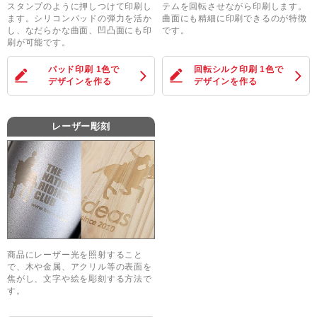
スタンプのように押しつけて印刷し
テムを回転させながら印刷します。
ます。シリコンパッドの弾力を活か
曲面にも精細に印刷できるのが特徴
し、なだらかな曲面、凹凸面にも印
です。
刷が可能です。
パッド印刷 1色
で
回転シルク印刷 1色
で
デザインを作る
デザインを作る
レーザー彫刻
商品にレーザー光を照射すること
で、木や金属、アクリル等の表面を
焦がし、文字や絵を彫刻する方法で
す。