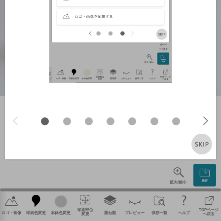
やり直す
保存
拡大/縮小
印刷部位
TOPページ
ロゴ・画像
印刷色変更
本体色変更
重ね順
プレビュー
保存一覧
ヘルプ
変更
へ戻る