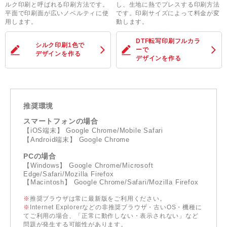
ルク印刷と呼ばれる印刷方法です。
し、生地に熱でプレスする印刷方法
平面で印刷面が広いノベルティに使
です。印刷サイズによって料金が変
用します。
動します。
DTF転写印刷フルカラ
シルク印刷1色
で
ー
で
デザインを作る
デザインを作る
推奨環境
スマートフォンの場合
【iOS端末】 Google Chrome/Mobile Safari
【Android端末】 Google Chrome
PCの場合
【Windows】 Google Chrome/Microsoft
Edge/Safari/Mozilla Firefox
【Macintosh】 Google Chrome/Safari/Mozilla Firefox
※
推奨ブラウザは常に最新版をご利用ください。
※
Internet Explorerなどの非推奨ブラウザ・古いOS・機種に
てご利用の場合、「正常に動作しない・表示されない」など
問題が発生する可能性があります。