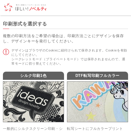
印刷形式を選択する
複数の印刷方法をご希望の場合は、印刷方法ごとにデザインを保存
し、デザインキーを発行してください。
デザインはブラウザのCookieに紐付けられて保存されます。Cookieを有効
にしてください。
シークレットモード（プライベートモード）では保存されませんので、通
常モードに切り替えてください。
シルク印刷1色
DTF転写印刷フルカラー
一般的にシルクスクリーン印刷・シ
転写シートにフルカラープリント