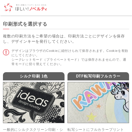
印刷形式を選択する
複数の印刷方法をご希望の場合は、印刷方法ごとにデザインを保存
し、デザインキーを発行してください。
デザインはブラウザのCookieに紐付けられて保存されます。Cookieを有効
にしてください。
シークレットモード（プライベートモード）では保存されませんので、通
常モードに切り替えてください。
シルク印刷 1色
DTF転写印刷フルカラー
一般的にシルクスクリーン印刷・シ
転写シートにフルカラープリント