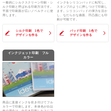
一般的にシルクスクリーン印刷・シ
インクをシリコンパッドに転写し、
ルク印刷と呼ばれる印刷方法です。
スタンプのように押しつけて印刷し
平面で印刷面が広いノベルティに使
ます。シリコンパッドの弾力を活か
用します。
し、なだらかな曲面、凹凸面にも印
刷が可能です。
シルク印刷 1色
で
パッド印刷 1色
で
デザインを作る
デザインを作る
インクジェット印刷 フル
カラー
商品に直接インクを吹き付けてフル
カラーで印刷します。本体色が白以
外の場合は、白引き印刷した上にフ