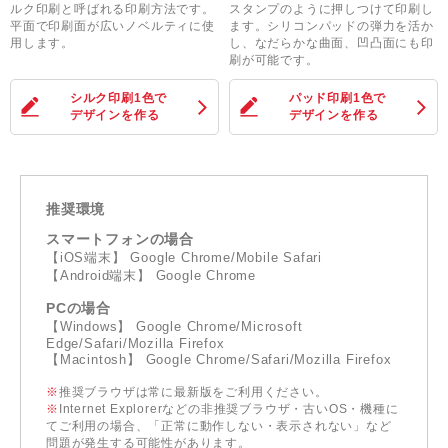
ルク印刷と呼ばれる印刷方法です。
スタンプのように押しつけて印刷し
平面で印刷面が広いノベルティに使
ます。シリコンパッドの弾力を活か
用します。
し、なだらかな曲面、凹凸面にも印
刷が可能です。
シルク印刷1色
で
パッド印刷1色
で
デザインを作る
デザインを作る
推奨環境
スマートフォンの場合
【iOS端末】 Google Chrome/Mobile Safari
【Android端末】 Google Chrome
PCの場合
【Windows】 Google Chrome/Microsoft
Edge/Safari/Mozilla Firefox
【Macintosh】 Google Chrome/Safari/Mozilla Firefox
※
推奨ブラウザは常に最新版をご利用ください。
※
Internet Explorerなどの非推奨ブラウザ・古いOS・機種に
てご利用の場合、「正常に動作しない・表示されない」など
問題が発生する可能性があります。