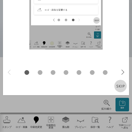
やり直す
保存
拡大/縮小
印刷部位
TOPページ
スタンプ
ロゴ・画像
印刷色変更
重ね順
プレビュー
保存一覧
ヘルプ
変更
へ戻る