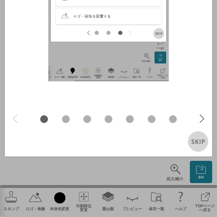
やり直す
保存
拡大/縮小
印刷部位
TOPページ
スタンプ
ロゴ・画像
本体色変更
重ね順
プレビュー
保存一覧
ヘルプ
変更
へ戻る