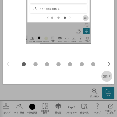
やり直す
保存
拡大/縮小
印刷部位
TOPページ
スタンプ
ロゴ・画像
本体色変更
重ね順
プレビュー
保存一覧
ヘルプ
変更
へ戻る