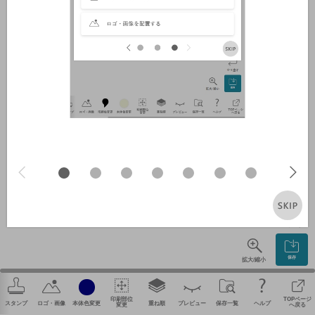
やり直す
保存
拡大/縮小
印刷部位
TOPページ
スタンプ
ロゴ・画像
本体色変更
重ね順
プレビュー
保存一覧
ヘルプ
変更
へ戻る