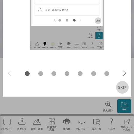
やり直す
保存
拡大/縮小
印刷部位
TOPページ
テンプレート
スタンプ
ロゴ・画像
重ね順
プレビュー
保存一覧
ヘルプ
変更
へ戻る