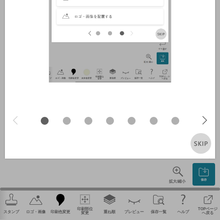
やり直す
保存
拡大/縮小
印刷部位
TOPページ
スタンプ
ロゴ・画像
印刷色変更
重ね順
プレビュー
保存一覧
ヘルプ
変更
へ戻る