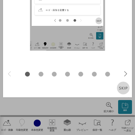
やり直す
保存
拡大/縮小
印刷部位
TOPページ
ロゴ・画像
印刷色変更
本体色変更
重ね順
プレビュー
保存一覧
ヘルプ
変更
へ戻る