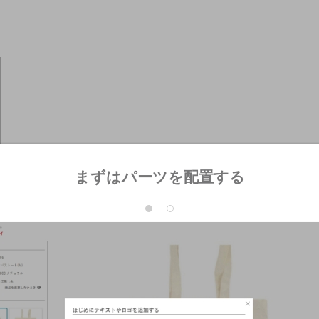
まずはパーツを配置する