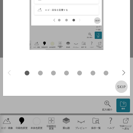
やり直す
保存
拡大/縮小
印刷部位
TOPページ
ロゴ・画像
印刷色変更
本体色変更
重ね順
プレビュー
保存一覧
ヘルプ
変更
へ戻る