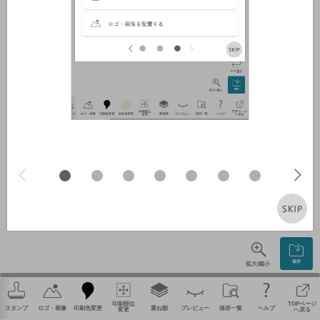
やり直す
保存
拡大/縮小
印刷部位
TOPページ
スタンプ
ロゴ・画像
印刷色変更
重ね順
プレビュー
保存一覧
ヘルプ
変更
へ戻る