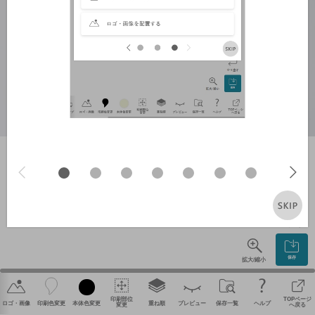
やり直す
保存
拡大/縮小
印刷部位
TOPページ
ロゴ・画像
印刷色変更
本体色変更
重ね順
プレビュー
保存一覧
ヘルプ
変更
へ戻る