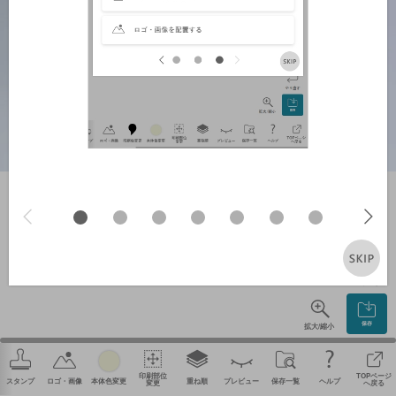
やり直す
保存
拡大/縮小
印刷部位
TOPページ
スタンプ
ロゴ・画像
本体色変更
重ね順
プレビュー
保存一覧
ヘルプ
変更
へ戻る