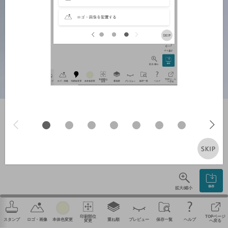
やり直す
保存
拡大/縮小
印刷部位
TOPページ
スタンプ
ロゴ・画像
本体色変更
重ね順
プレビュー
保存一覧
ヘルプ
変更
へ戻る