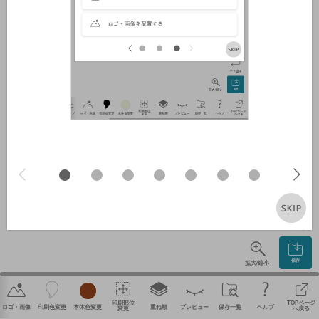
やり直す
保存
拡大/縮小
印刷部位
TOPページ
ロゴ・画像
印刷色変更
本体色変更
重ね順
プレビュー
保存一覧
ヘルプ
変更
へ戻る