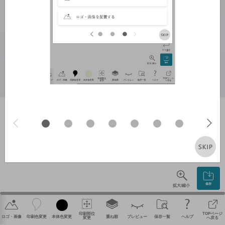
やり直す
保存
拡大/縮小
印刷部位
TOPページ
ロゴ・画像
印刷色変更
本体色変更
重ね順
プレビュー
保存一覧
ヘルプ
変更
へ戻る