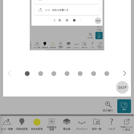
やり直す
保存
拡大/縮小
印刷部位
TOPページ
ロゴ・画像
印刷色変更
本体色変更
重ね順
プレビュー
保存一覧
ヘルプ
変更
へ戻る