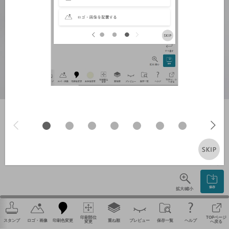
やり直す
保存
拡大/縮小
印刷部位
TOPページ
スタンプ
ロゴ・画像
印刷色変更
重ね順
プレビュー
保存一覧
ヘルプ
変更
へ戻る