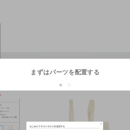
まずはパーツを配置する