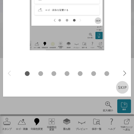
やり直す
保存
拡大/縮小
印刷部位
TOPページ
スタンプ
ロゴ・画像
印刷色変更
重ね順
プレビュー
保存一覧
ヘルプ
変更
へ戻る