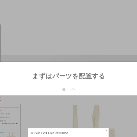
まずはパーツを配置する