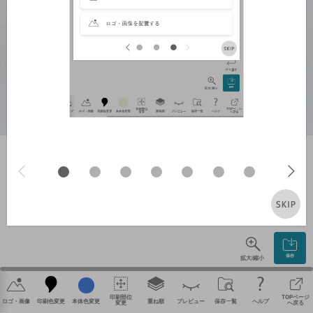
やり直す
保存
拡大/縮小
印刷部位
TOPページ
ロゴ・画像
印刷色変更
本体色変更
重ね順
プレビュー
保存一覧
ヘルプ
変更
へ戻る