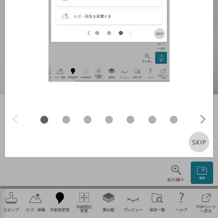
やり直す
保存
拡大/縮小
印刷部位
TOPページ
スタンプ
ロゴ・画像
印刷色変更
重ね順
プレビュー
保存一覧
ヘルプ
変更
へ戻る