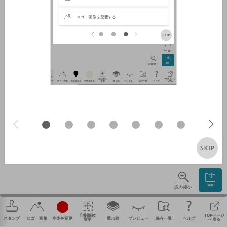
やり直す
保存
拡大/縮小
印刷部位
TOPページ
スタンプ
ロゴ・画像
本体色変更
重ね順
プレビュー
保存一覧
ヘルプ
変更
へ戻る