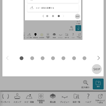
やり直す
保存
拡大/縮小
印刷部位
TOPページ
テンプレート
スタンプ
ロゴ・画像
重ね順
プレビュー
保存一覧
ヘルプ
変更
へ戻る