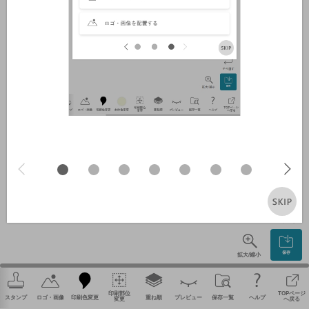
やり直す
保存
拡大/縮小
印刷部位
TOPページ
スタンプ
ロゴ・画像
印刷色変更
重ね順
プレビュー
保存一覧
ヘルプ
変更
へ戻る