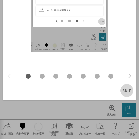
やり直す
保存
拡大/縮小
印刷部位
TOPページ
ロゴ・画像
印刷色変更
本体色変更
重ね順
プレビュー
保存一覧
ヘルプ
変更
へ戻る