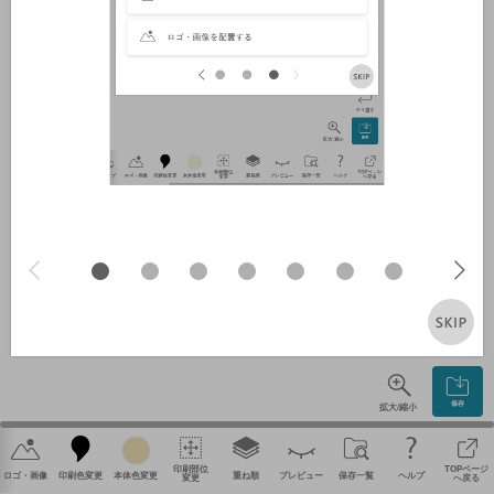
やり直す
保存
拡大/縮小
印刷部位
TOPページ
ロゴ・画像
印刷色変更
本体色変更
重ね順
プレビュー
保存一覧
ヘルプ
変更
へ戻る