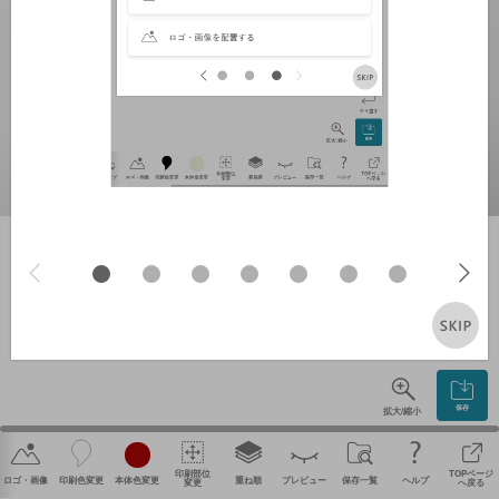
やり直す
保存
拡大/縮小
印刷部位
TOPページ
ロゴ・画像
印刷色変更
本体色変更
重ね順
プレビュー
保存一覧
ヘルプ
変更
へ戻る