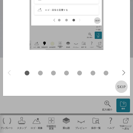
やり直す
保存
拡大/縮小
印刷部位
TOPページ
テンプレート
スタンプ
ロゴ・画像
重ね順
プレビュー
保存一覧
ヘルプ
変更
へ戻る