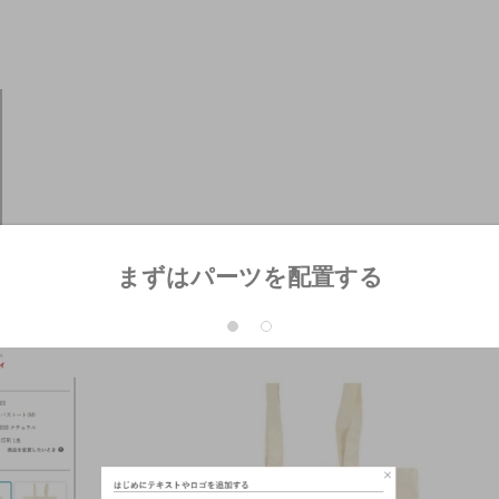
まずはパーツを配置する